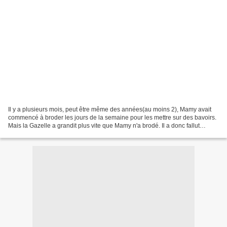
Il y a plusieurs mois, peut être même des années(au moins 2), Mamy avait
commencé à broder les jours de la semaine pour les mettre sur des bavoirs.
Mais la Gazelle a grandit plus vite que Mamy n'a brodé. Il a donc fallut
trouver une utilité à ces petits...