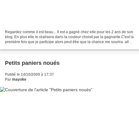
Regardez comme il est beau... Il est a gagné chez elle pour les 2 ans de son
blog. En plus elle le réalisera dans la couleur choisit par la gagnante.C'est la
première fois que je participe alors peut être que la chance me sourira. allez
voir il y a un...
Petits paniers noués
Publié le 14/10/2009 à 17:37
Par
mayoke