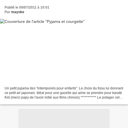
Publié le 09/07/2011 à 10:01
Par
mayoke
Un petit pyjama des "intemporels pour enfants". Le choix du tissu lui donnant
ce petit air japonais. Idéal pour une gazelle qui aime se prendre pour karaté
Kid (merci papy de l'avoir initié aux films chinois) *********** Le potager cette
année à un peu...