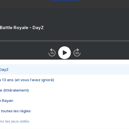
 Battle Royale - DayZ
 DayZ
 a 13 ans (et vous l'avez ignoré)
e (littéralement)
im Rayan
 toutes les règles
s les jeux vidéo