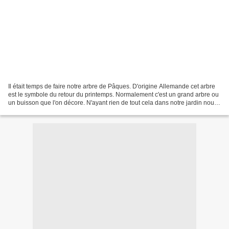
Il était temps de faire notre arbre de Pâques. D'origine Allemande cet arbre
est le symbole du retour du printemps. Normalement c'est un grand arbre ou
un buisson que l'on décore. N'ayant rien de tout cela dans notre jardin nous
avons coupé quelques branches...