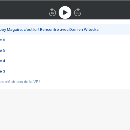
bey Maguire, c'est lui ! Rencontre avec Damien Witecka
e 6
e 5
e 4
e 3
s créatrices de la VF !
e 2
e 1
e Mektoub My Love arrive enfin ! Rencontre avec Shaïn Boumedine et Sal
i : après Toni en famille